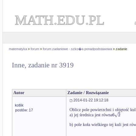
MATH.EDU.PL
matematyka
»
forum
»
forum zadaniowe - szko�a ponadpodstawowa
» zadanie
Inne, zadanie nr 3919
Autor
Zadanie / Rozwiązanie
2014-01-22 19:12:18
kotlik
Oblicz pole powierzchni i objętość kuli
postów: 17
√
6
2
a) jej średnica jest równa
b) pole koła wielkiego tej kuli jest ró