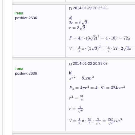
2014-01-22 20:35:33
irena
a)
postów: 2636
√
2
=
6
2
r
√
=
3
2
r
2
√
=
4
⋅
(
3
2
)
=
4
⋅
18
=
72
P
π
π
π
3
4
4
√
√
=
⋅
(
3
2
)
=
⋅
27
⋅
2
2
V
π
π
3
3
2014-01-22 20:39:08
irena
b)
postów: 2636
2
2
=
81
π
r
c
m
2
2
=
4
=
4
⋅
81
=
324
P
π
r
c
m
k
81
2
=
r
π
9
=
r
√
π
81
9
972
4
3
=
⋅
⋅
=
V
π
c
m
3
π
√
√
π
π