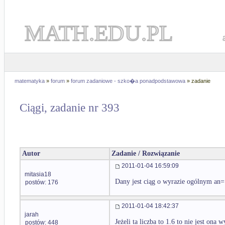
MATH.EDU.PL
matematyka
»
forum
»
forum zadaniowe - szko�a ponadpodstawowa
» zadanie
Ciągi, zadanie nr 393
Autor
Zadanie / Rozwiązanie
2011-01-04 16:59:09
mitasia18
Dany jest ciąg o wyrazie ogólnym an=
postów: 176
2011-01-04 18:42:37
jarah
Jeżeli ta liczba to 1.6 to nie jest ona
postów: 448