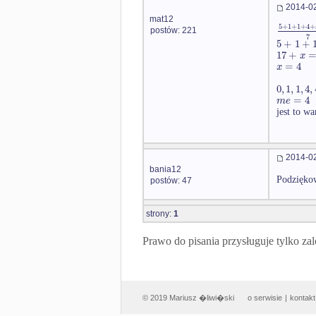
2014-02
mat12
5
+
1
+
1
+
4
+
postów: 221
7
5
+
1
+
17
+
x
=
4
x
0
,
1
,
1
,
4
,
=
4
m
e
jest to w
2014-02
bania12
Podziękow
postów: 47
strony:
1
Prawo do pisania przysługuje tylko
© 2019 Mariusz �liwi�ski
o serwisie
|
kontakt