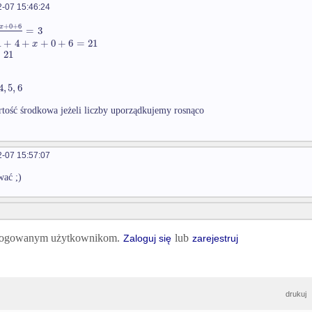
-07 15:46:24
+
0
+
6
x
=
3
1
+
4
+
+
0
+
6
=
21
x
=
21
4
,
5
,
6
artość środkowa jeżeli liczby uporządkujemy rosnąco
-07 15:57:07
ać ;)
 zalogowanym użytkownikom.
lub
Zaloguj się
zarejestruj
drukuj