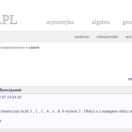
.PL
arytmetyka
algebra
geo
zadania
ciekawostki
wz
ponadpodstawowa
» zadanie
o
 Rozwiązanie
-07 14:54:20
ytmetyczna liczb 5 , 1 , 1 , 4 , x , 0, 6 wynosi 3 . Oblicz x a następnie oblicz
a