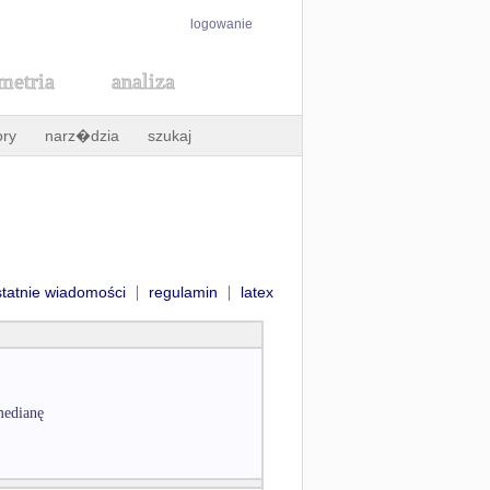
logowanie
metria
analiza
ory
narz�dzia
szukaj
|
|
statnie wiadomości
regulamin
latex
 medianę