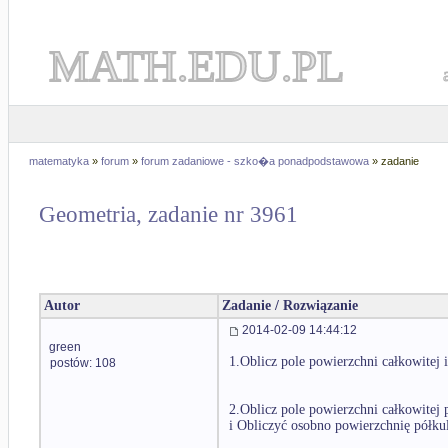
MATH.EDU.PL
matematyka
»
forum
»
forum zadaniowe - szko�a ponadpodstawowa
» zadanie
Geometria, zadanie nr 3961
Autor
Zadanie / Rozwiązanie
2014-02-09 14:44:12
green
1.Oblicz pole powierzchni całkowitej 
postów: 108
2.Oblicz pole powierzchni całkowitej 
i Obliczyć osobno powierzchnię półku