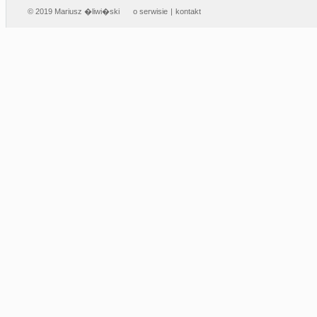
© 2019 Mariusz �liwi�ski
o serwisie
|
kontakt