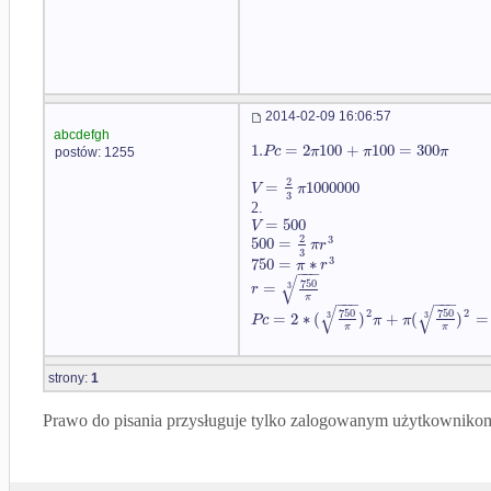
2014-02-09 16:06:57
abcdefgh
1.
=
2
100
+
100
=
300
P
c
π
π
π
postów: 1255
2
=
1000000
V
π
3
2.
=
500
V
2
3
500
=
π
r
3
3
750
=
∗
π
r
−
−
−
√
750
=
r
3
π
−
−
−
−
−
−
√
√
2
2
750
750
=
2
∗
(
)
+
(
)
=
P
c
π
π
3
3
π
π
strony:
1
Prawo do pisania przysługuje tylko zalogowanym użytkowniko