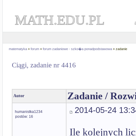
MATH.EDU.PL
matematyka
»
forum
»
forum zadaniowe - szko�a ponadpodstawowa
» zadanie
Ciągi, zadanie nr 4416
Zadanie / Rozw
Autor
2014-05-24 13:3
humanistka1234
postów: 16
Ile kolejnych l