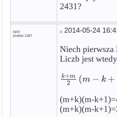
2431?
2014-05-24 16:4
agus
postów: 2387
Niech pierwsza l
Liczb jest wte
+
(
−
+
k
m
m
k
2
(m+k)(m-k+1)=
(m+k)(m-k+1)=