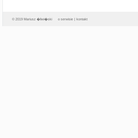
© 2019 Mariusz �liwi�ski
o serwisie
|
kontakt