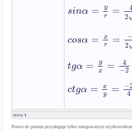
y
=
=
s
i
n
α
r
2
=
=
x
c
o
s
α
r
2
4
y
=
=
t
g
α
−
2
x
−
=
=
x
c
t
g
α
4
y
strony:
1
Prawo do pisania przysługuje tylko zalogowanym użytkowniko