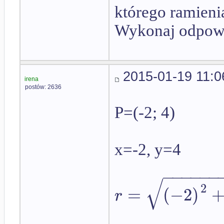
którego ramieni
Wykonaj odpowi
2015-01-19 11:0
irena
postów: 2636
P=(-2; 4)
x=-2, y=4
−
−
−
−
−
−
√
2
=
(
−
2
)
r