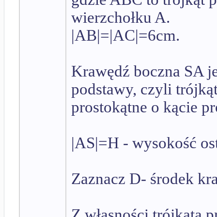
wierzchołku A.
|AB|=|AC|=6cm.
Krawędź boczna SA je
podstawy, czyli trójką
prostokątne o kącie p
|AS|=H - wysokość os
Zaznacz D- środek kr
Z własności trójkąta