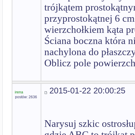
trójkątem prostokąt
przyprostokątnej 6 cm
wierzchołkiem kąta pr
Ściana boczna która n
nachylona do płaszczy
Oblicz pole powierzchn
2015-01-22 20:00:25
irena
postów: 2636
Narysuj szkic ostrosł
gdzie ABC to trójkąt 