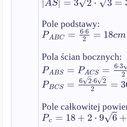
√
√
|
|
=
3
2
⋅
3
=
A
S
Pole podstawy:
6
⋅
6
=
=
18
P
c
m
A
B
C
2
Pola ścian bocznych:
6
⋅
3
=
=
P
P
A
B
S
A
C
S
2
√
√
6
2
⋅
6
2
=
=
3
P
B
C
S
2
Pole całkowitej powie
√
=
18
+
2
⋅
9
6
P
c