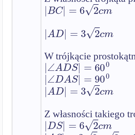
√
|
|
=
6
2
B
C
c
m
√
|
|
=
3
2
A
D
c
m
W trójkącie prostoką
0
|
∠
|
=
60
A
D
S
0
|
∠
|
=
90
D
A
S
√
|
|
=
3
2
A
D
c
m
Z własności takiego tr
√
|
|
=
6
2
D
S
c
m