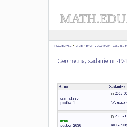
MATH.EDU
matematyka
»
forum
»
forum zadaniowe - szko�a 
Geometria, zadanie nr 49
Autor
Zadanie /
2015-01
czarna1996
Wyznacz o
postów: 1
2015-01
irena
a=1 - dłu
postów: 2636