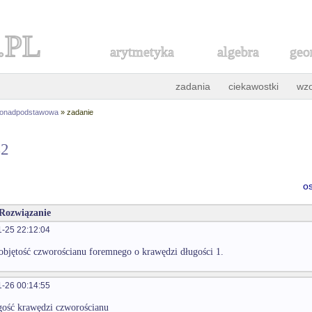
.PL
arytmetyka
algebra
geo
zadania
ciekawostki
wz
ponadpodstawowa
» zadanie
42
o
 Rozwiązanie
-25 22:12:04
bjętość czworościanu foremnego o krawędzi długości 1.
-26 00:14:55
gość krawędzi czworościanu