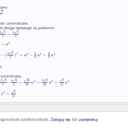
tawy:
3
√
ośc czworościanu
ń okręgu opisanego na podstawie
3
3
√
√
a
a
=
3
2
2
=
a
3
√
2
3
6
a
2
2
2
−
(
)
=
−
=
a
a
a
3
9
9
a
czworościanu;
2
3
6
18
√
√
√
√
√
3
2
2
a
a
3
3
3
⋅
=
=
=
a
a
a
3
36
36
12
4
√
2
3
1
=
12
 zalogowanym użytkownikom.
lub
Zaloguj się
zarejestruj