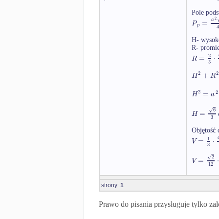
Pole pods
2
a
=
P
p
4
H- wysok
R- promie
2
=
⋅
R
3
2
2
+
H
R
2
2
=
H
a
6
√
=
H
3
Objętość 
1
=
⋅
V
3
√
2
=
⋅
V
12
strony:
1
Prawo do pisania przysługuje tylko