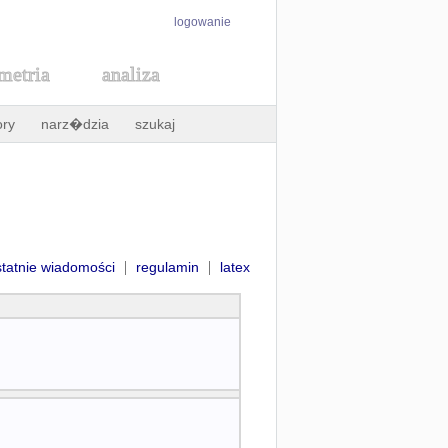
logowanie
metria
analiza
ory
narz�dzia
szukaj
|
|
statnie wiadomości
regulamin
latex