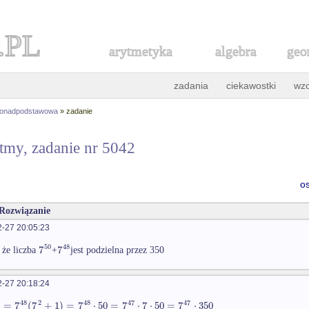
.PL
arytmetyka
algebra
geo
zadania
ciekawostki
wz
ponadpodstawowa
» zadanie
ytmy, zadanie nr 5042
o
 Rozwiązanie
-27 20:05:23
50
48
7
7
 że liczba
+
jest podzielna przez 350
-27 20:18:24
48
2
48
47
47
=
7
(
7
+
1
)
=
7
⋅
50
=
7
⋅
7
⋅
50
=
7
⋅
350