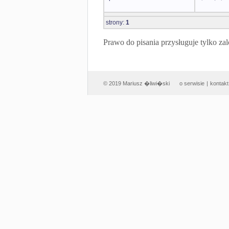
strony:
1
Prawo do pisania przysługuje tylko
© 2019 Mariusz �liwi�ski
o serwisie
|
kontakt