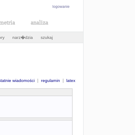
logowanie
metria
analiza
ory
narz�dzia
szukaj
|
|
statnie wiadomości
regulamin
latex