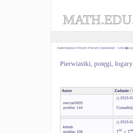
MATH.EDU
matematyka
»
forum
»
forum zadaniowe - szko�a 
Pierwiastki, potęgi, logar
Autor
Zadanie /
2015-02
owczar0005
Uzasadnij
postów: 144
2015-02
kebab
50
48
7
+
7
postów: 106