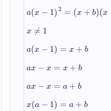
2
(
−
1
)
=
(
+
)
(
a
x
x
b
x
≠
1
x
(
−
1
)
=
+
a
x
x
b
−
=
+
a
x
x
x
b
−
=
+
a
x
x
a
b
(
−
1
)
=
+
x
a
a
b