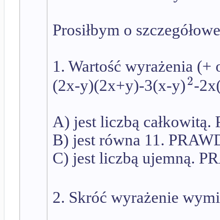
Prosiłbym o szczegółowe 
1. Wartość wyrażenia (+ 
2
(2x-y)(2x+y)-3(x-y)
-2x
A) jest liczbą całkowi
B) jest równa 11. PRA
C) jest liczbą ujemną
2. Skróć wyrażenie wym