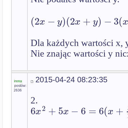
(
2
−
)
(
2
+
)
−
3
(
x
y
x
y
Dla każdych wartości x, 
Nie znając wartości y nic
2015-04-24 08:23:35
irena
postów:
2636
2.
2
6
+
5
−
6
=
6
(
+
x
x
x