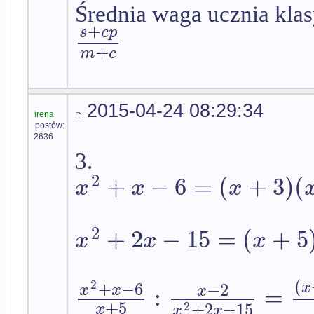
Średnia waga ucznia klas
+
s
c
p
+
m
c
2015-04-24 08:29:34
irena
postów:
2636
3.
2
+
−
6
=
(
+
3
)
(
x
x
x
2
+
2
−
15
=
(
+
5
x
x
x
(
+
−
6
2
x
−
2
:
=
x
x
x
+
5
+
2
−
15
2
x
x
x