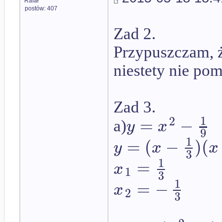
Rafał
postów: 407
Zad 2.
Przypuszczam, ż
niestety nie pom
Zad 3.
1
2
=
−
y
x
a)
9
1
=
(
−
)
(
y
x
x
3
1
=
x
1
3
1
=
−
x
2
3