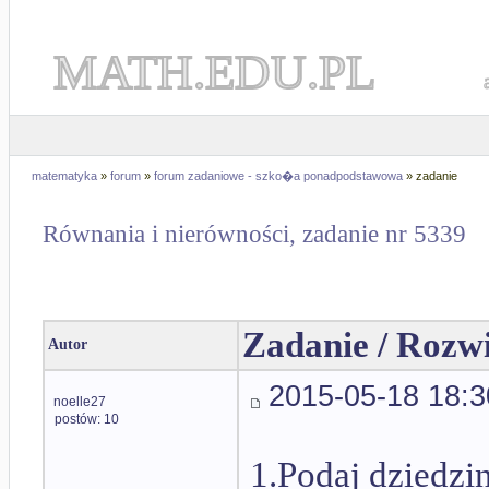
MATH.EDU.PL
matematyka
»
forum
»
forum zadaniowe - szko�a ponadpodstawowa
» zadanie
Równania i nierówności, zadanie nr 5339
Zadanie / Rozw
Autor
2015-05-18 18:3
noelle27
postów: 10
1.Podaj dziedzin