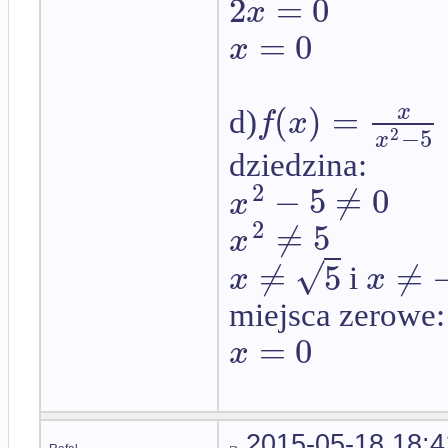
2
=
0
x
=
0
x
(
)
=
x
f
x
d)
−
5
2
x
dziedzina:
2
−
5
≠
0
x
2
≠
5
x
√
≠
5
≠
x
x
i
miejsca zerowe:
=
0
x
2015-05-18 18:4