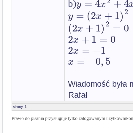
2
=
4
+
4
y
x
b)
2
=
(
2
+
1
)
y
x
2
(
2
+
1
)
=
0
x
2
+
1
=
0
x
2
=
−
1
x
=
−
0
,
5
x
Wiadomość była m
Rafał
strony:
1
Prawo do pisania przysługuje tylko zalogowanym użytkowniko