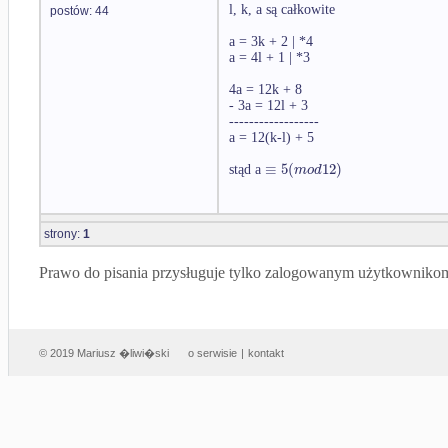
l, k, a są całkowite
postów: 44
a = 3k + 2 | *4
a = 4l + 1 | *3
4a = 12k + 8
- 3a = 12l + 3
------------------
a = 12(k-l) + 5
≡
5
(
12
)
m
o
d
stąd a
strony:
1
Prawo do pisania przysługuje tylko zalogowanym użytkowniko
© 2019 Mariusz �liwi�ski
o serwisie
|
kontakt