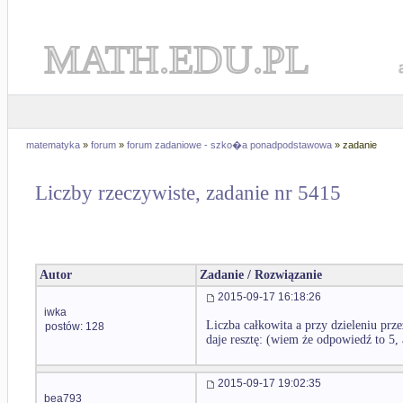
MATH.EDU.PL
matematyka
»
forum
»
forum zadaniowe - szko�a ponadpodstawowa
» zadanie
Liczby rzeczywiste, zadanie nr 5415
Autor
Zadanie / Rozwiązanie
2015-09-17 16:18:26
iwka
Liczba całkowita a przy dzieleniu przez
postów: 128
daje resztę: (wiem że odpowiedź to 5,
2015-09-17 19:02:35
bea793