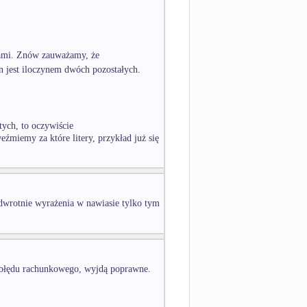
kami. Znów zauważamy, że
den jest iloczynem dwóch pozostałych.
tych, to oczywiście
eźmiemy za które litery, przykład już się
dwrotnie wyrażenia w nawiasie tylko tym
z błędu rachunkowego, wyjdą poprawne.