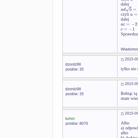
dalej
√
5
=
a
d
=
a
czyli
dalej
=
−
2
a
c
=
−
1
c
Sprawdzam
Wiadomość
2015-09
dzordz98
tylko nie
postów: 35
2015-09
dzordz98
Robiąc tą
postów: 35
mam wiedz
2015-09
tumor
Albo
postów: 8070
a) odpowi
albo
b) dodawa