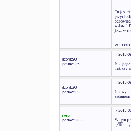
---
To jest c
przychodzi
odpowiedz
wskazał E
jeszcze ni
Wiadomość
2015-09
dzordz98
Nie popeł
postów: 35
Tak czy i
2015-09
dzordz98
Nie wydaj
postów: 35
zadaniem 
2015-09
irena
W tym pr
postów: 2636
−
−
√
15
−