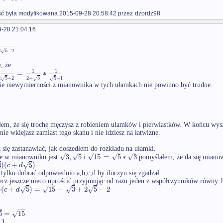
 była modyfikowana 2015-09-28 20:58:42 przez
dzordz98
-28 21:04:16
2
5
−
2
√
, że
1
1
=
∗
2
5
−
2
2
+
3
5
−
1
√
√
√
ie niewymierności z mianownika w tych ułamkach nie powinno być trudne.
łem, że się trochę męczysz z robieniem ułamków i pierwiastków. W końcu wyszło
 nie wklejasz zamiast tego skanu i nie idziesz na łatwiznę.
 się zastanawiać, jak doszedłem do rozkładu na ułamki.
−
−
√
√
√
√
√
3
,
5
15
=
5
∗
3
że w mianowniku jest
i
pomyślałem, że da się mianow
√
3
)
(
+
5
)
c
d
 tylko dobrać odpowiednio a,b,c,d by iloczyn się zgadzał.
cz jeszcze nieco uprościć przyjmując od razu jeden z współczynników równy 1
−
−
√
√
√
√
)
(
+
5
)
=
15
−
3
+
2
5
−
2
c
d
−
−
√
5
=
15
1