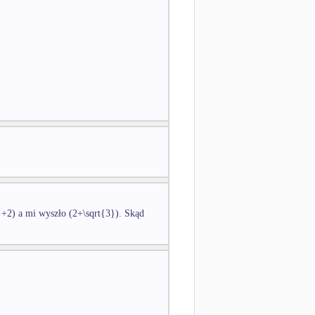
}+2) a mi wyszło (2+\sqrt{3}). Skąd