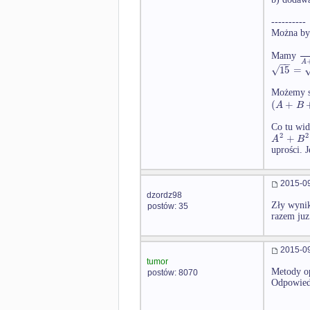
----------
Można był
Mamy
−
−
A
√
15
=
Możemy s
(
+
A
B
Co tu wid
2
2
+
A
B
uprości. J
2015-09
dzordz98
Zły wynik
postów: 35
razem juz
2015-09
tumor
Metody op
postów: 8070
Odpowiedz