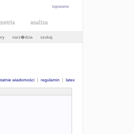
logowanie
metria
analiza
ory
narz�dzia
szukaj
|
|
statnie wiadomości
regulamin
latex