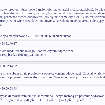
iekawy problem. Przy jakiejś znajomości matematyki można oszukiwać, że wie s
 i taki stopień złożoności, że nie tylko nie potrafi się rozwiązać zadania, ale 
i, porównać dwóch odpowiedzi (czy są takie same czy nie). Tylko raz widział
uropy, za to wiele razy dałem odpowiedź na zadanie matematyczne i zlecający n
e.
 była modyfikowana 2015-09-29 08:36:00 przez
tumor
-28 21:49:17
niam błędu rachunkowego i dobrze czytam odpowiedzi.
naczej bardzo dziękuję za pomoc :)
-28 22:14:52
e mi się abym miała problemy z odczytywaniem odpowiedzi. Chociaż właściwi
i może po prostu jestem zbyt zmęczona. Wrócę do niego jutro rano i może fak
-29 09:08:48
zypadku można zamienić mianownik na iloczyn metodą grupowania wyrazów:
√
√
√
√
√
√
√
3
+
2
3
−
2
=
3
(
5
−
1
)
+
2
(
5
−
1
)
=
(
5
−
1
)
(
3
+
2
)