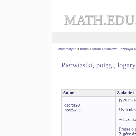
MATH.EDU
matematyka
»
forum
»
forum zadaniowe - szko�a 
Pierwiastki, potęgi, logar
Autor
Zadanie /
2015-09
dzordz98
Usuń nie
postów: 35
w licznik
Prosze o 
Z góry dz