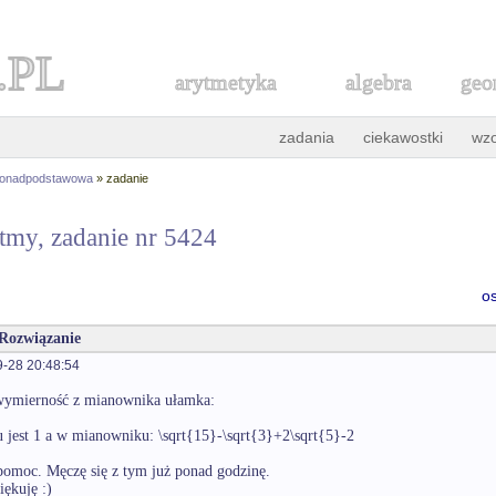
.PL
arytmetyka
algebra
geo
zadania
ciekawostki
wz
ponadpodstawowa
» zadanie
ytmy, zadanie nr 5424
o
 Rozwiązanie
-28 20:48:54
wymierność z mianownika ułamka:
u jest 1 a w mianowniku: \sqrt{15}-\sqrt{3}+2\sqrt{5}-2
pomoc. Męczę się z tym już ponad godzinę.
iękuję :)