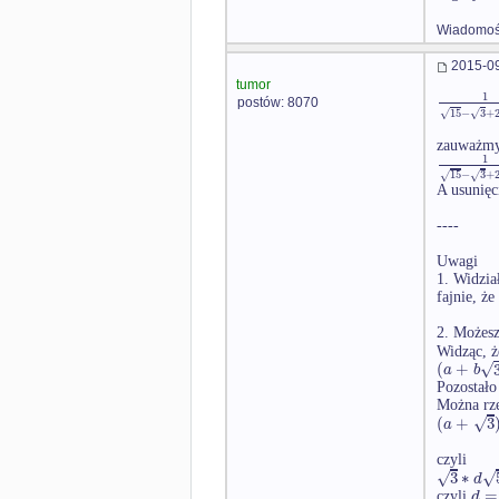
Wiadomość
2015-09
tumor
1
postów: 8070
15
−
3
+
√
√
zauważmy
1
15
−
3
+
√
√
A usunięc
----
Uwagi
1. Widzia
fajnie, że
2. Możesz
Widząc, 
√
(
+
a
b
Pozostało
Można rze
√
(
+
3
a
czyli
√
√
3
∗
d
=
d
czyli