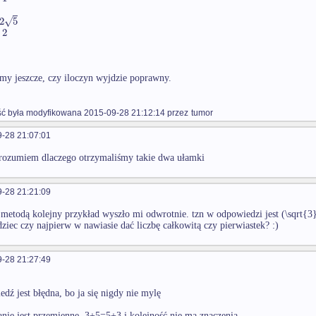
√
2
5
2
y jeszcze, czy iloczyn wyjdzie poprawny.
 była modyfikowana 2015-09-28 21:12:14 przez
tumor
-28 21:07:01
 rozumiem dlaczego otrzymaliśmy takie dwa ułamki
-28 21:21:09
 metodą kolejny przykład wyszło mi odwrotnie. tzn w odpowiedzi jest (\sqrt{3
iec czy najpierw w nawiasie dać liczbę całkowitą czy pierwiastek? :)
-28 21:27:49
edź jest błędna, bo ja się nigdy nie mylę
nie jest przemienne, 3+5=5+3 i kolejność nie ma znaczenia.