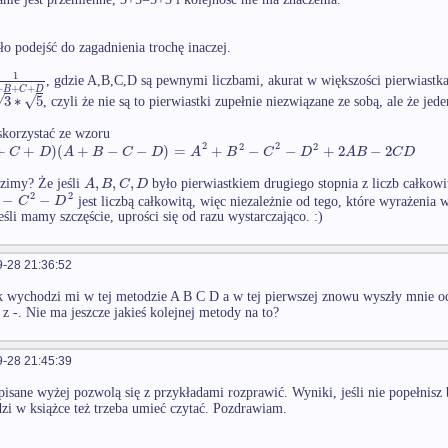
o podejść do zagadnienia trochę inaczej.
1
, gdzie A,B,C,D są pewnymi liczbami, akurat w większości pierwiast
+
+
+
B
C
D
√
√
3
∗
5
, czyli że nie są to pierwiastki zupełnie niezwiązane ze sobą, ale że je
korzystać ze wzoru
2
2
2
2
+
+
)
(
+
−
−
)
=
+
−
−
+
2
−
2
C
D
A
B
C
D
A
B
C
D
A
B
C
D
,
,
,
A
B
C
D
zimy? Że jeśli
było pierwiastkiem drugiego stopnia z liczb całkowi
2
2
−
−
C
D
jest liczbą całkowitą, więc niezależnie od tego, które wyrażenia w
eśli mamy szczęście, uprości się od razu wystarczająco. :)
-28 21:36:52
 wychodzi mi w tej metodzie A B C D a w tej pierwszej znowu wyszły mnie o
 z -. Nie ma jeszcze jakieś kolejnej metody na to?
-28 21:45:39
isane wyżej pozwolą się z przykładami rozprawić. Wyniki, jeśli nie popełnis
i w książce też trzeba umieć czytać. Pozdrawiam.