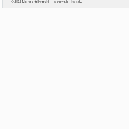
© 2019 Mariusz �liwi�ski
o serwisie
|
kontakt