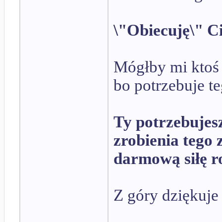
\"Obiecuję\" C
Mógłby mi ktoś 
bo potrzebuje t
Ty potrzebujes
zrobienia tego 
darmową siłę r
Z góry dziękuje