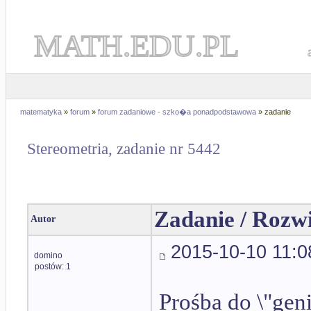
MATH.EDU.PL
matematyka
»
forum
»
forum zadaniowe - szko�a ponadpodstawowa
» zadanie
Stereometria, zadanie nr 5442
Zadanie / Rozw
Autor
2015-10-10 11:0
domino
postów: 1
Prośba do \"ge