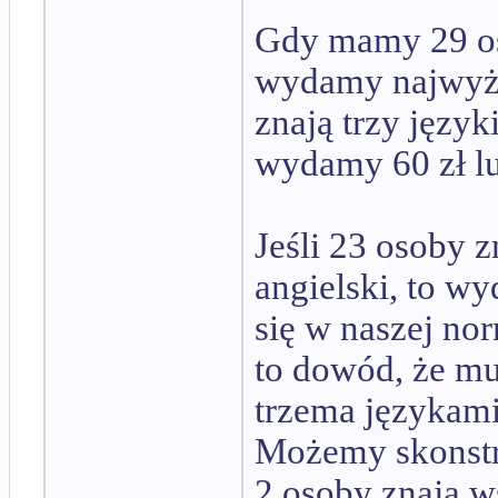
Gdy mamy 29 osó
wydamy najwyżej
znają trzy język
wydamy 60 zł lu
Jeśli 23 osoby z
angielski, to w
się w naszej nor
to dowód, że mu
trzema językami
Możemy skonstr
2 osoby znają ws