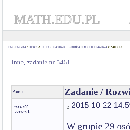
MATH.EDU.PL
matematyka
»
forum
»
forum zadaniowe - szko�a ponadpodstawowa
» zadanie
Inne, zadanie nr 5461
Zadanie / Rozw
Autor
2015-10-22 14:5
wercix99
postów: 1
W grupie 29 osó