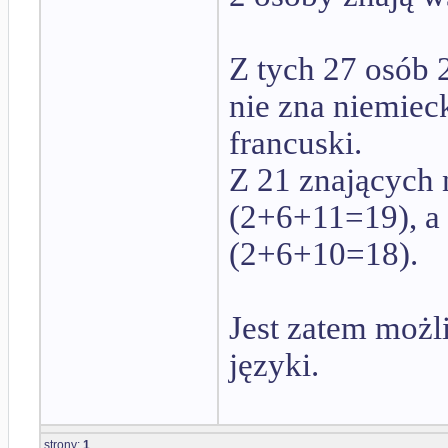
Z tych 27 osób 
nie zna niemieck
francuski.
Z 21 znających 
(2+6+11=19), a 
(2+6+10=18).
Jest zatem możl
języki.
strony:
1