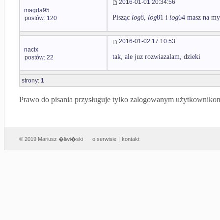
2016-01-01 20:34:56
magda95
l
o
g
l
o
g
l
o
g
Pisząc
8,
81 i
64 masz na myś
postów: 120
2016-01-02 17:10:53
nacix
tak, ale juz rozwiazalam, dzieki
postów: 22
strony:
1
Prawo do pisania przysługuje tylko zalogowanym użytkowniko
© 2019 Mariusz �liwi�ski
o serwisie
|
kontakt