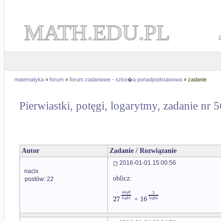
MATH.EDU.PL
matematyka
»
forum
»
forum zadaniowe - szko�a ponadpodstawowa
» zadanie
Pierwiastki, potęgi, logarytmy, zadanie nr 
Autor
Zadanie / Rozwiązanie
2016-01-01 15:00:56
nacix
oblicz:
postów: 22
4
8
l
o
g
3
27
16
81
64
+
l
o
g
l
o
g