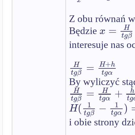
Z obu równań w
=
H
x
Będzie
t
g
β
interesuje nas 
+
=
H
h
H
t
g
α
t
g
β
By wyliczyć stą
=
+
H
H
h
t
g
α
t
g
t
g
β
1
1
(
−
)
H
t
g
α
t
g
β
i obie strony dz