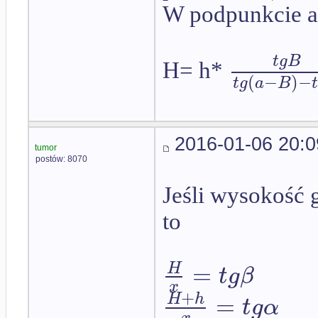
W podpunkcie a)
t
g
B
H= h*
(
−
)
−
t
g
a
B
2016-01-06 20:0
tumor
postów: 8070
Jeśli wysokość g
to
=
H
t
g
β
x
+
=
H
h
t
g
α
x