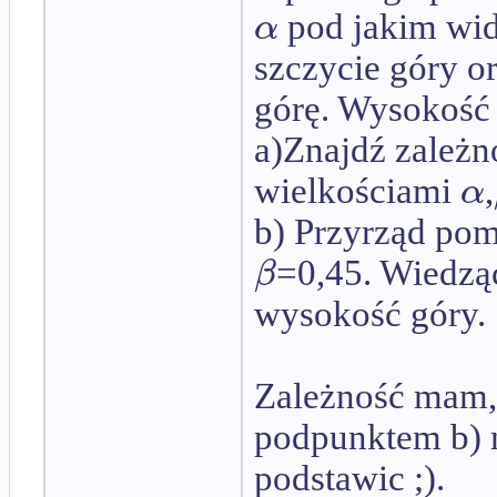
α
pod jakim wid
szczycie góry o
górę. Wysokość 
a)Znajdź zależn
α
wielkościami
,
b) Przyrząd pom
β
=0,45. Wiedzą
wysokość góry.
Zależność mam, 
podpunktem b) n
podstawic ;).