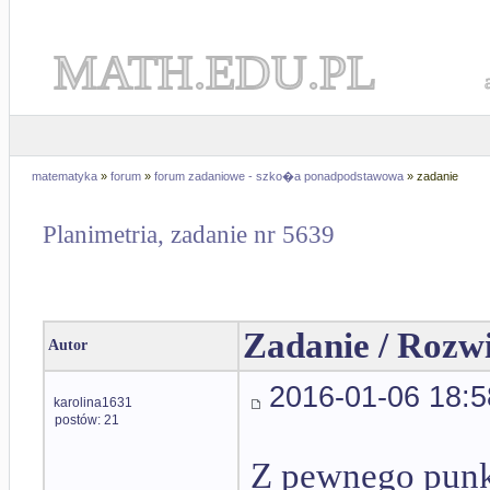
MATH.EDU.PL
matematyka
»
forum
»
forum zadaniowe - szko�a ponadpodstawowa
» zadanie
Planimetria, zadanie nr 5639
Zadanie / Rozw
Autor
2016-01-06 18:5
karolina1631
postów: 21
Z pewnego punk