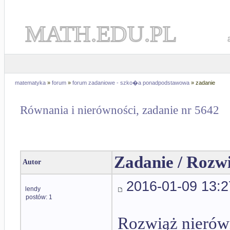
MATH.EDU.PL
matematyka
»
forum
»
forum zadaniowe - szko�a ponadpodstawowa
» zadanie
Równania i nierówności, zadanie nr 5642
Zadanie / Rozw
Autor
2016-01-09 13:2
lendy
postów: 1
Rozwiąż nierów