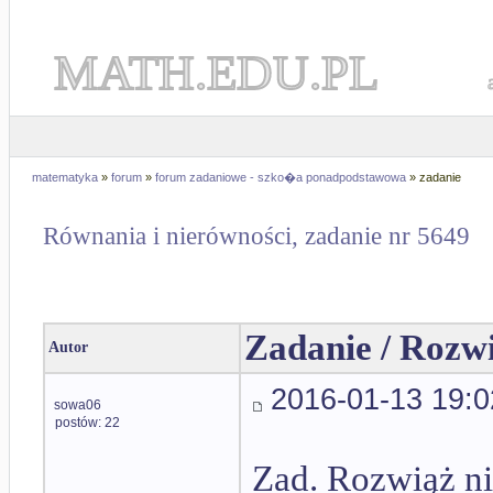
MATH.EDU.PL
matematyka
»
forum
»
forum zadaniowe - szko�a ponadpodstawowa
» zadanie
Równania i nierówności, zadanie nr 5649
Zadanie / Rozw
Autor
2016-01-13 19:0
sowa06
postów: 22
Zad. Rozwiąż n