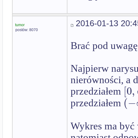
2016-01-13 20:4
tumor
postów: 8070
Brać pod uwagę
Najpierw narys
nierówności, a 
[
0
,
przedziałem
(
−
przedziałem
Wykres ma być 
natomiast odpow