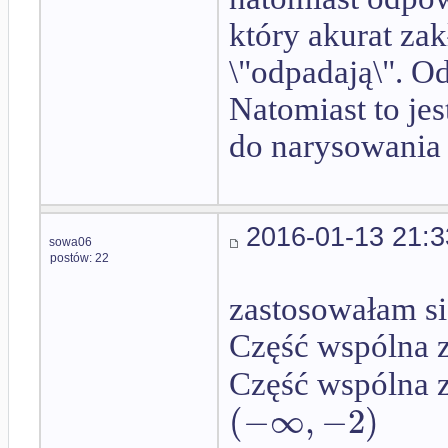
który akurat za
\"odpadają\". O
Natomiast to jes
do narysowania 
2016-01-13 21:3
sowa06
postów: 22
zastosowałam s
Część wspólna 
Część wspólna 
(
−
∞
,
−
2
)