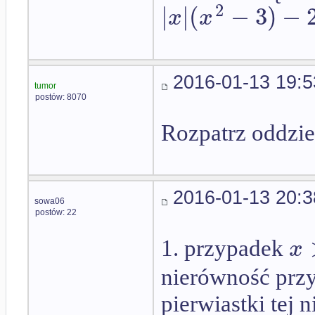
2
|
|
(
−
3
)
−
x
x
2016-01-13 19:5
tumor
postów: 8070
Rozpatrz oddzie
2016-01-13 20:3
sowa06
postów: 22
x
1. przypadek
nierówność prz
pierwiastki tej 