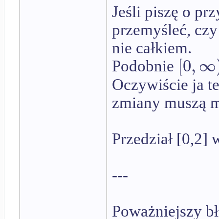
Jeśli piszę o p
przemyśleć, czy
nie całkiem.
[
0
,
∞
Podobnie
Oczywiście ja te
zmiany muszą mi
Przedział [0,2] 
---
Poważniejszy bł