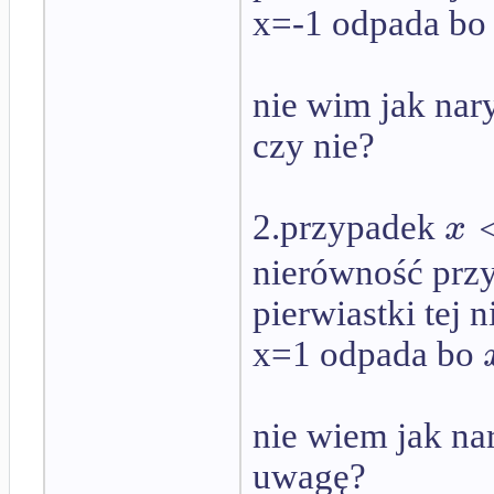
x=-1 odpada b
nie wim jak na
czy nie?
x
2.przypadek
nierówność prz
pierwiastki tej 
x=1 odpada bo
nie wiem jak n
uwagę?