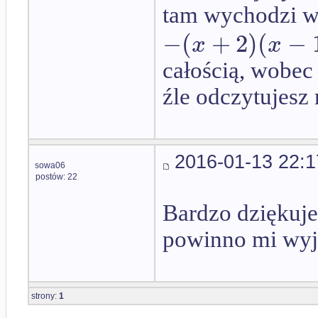
tam wychodzi w
−
(
+
2
)
(
−
x
x
całością, wobec
źle odczytujesz
2016-01-13 22:1
sowa06
postów: 22
Bardzo dziękuje
powinno mi wyj
strony:
1