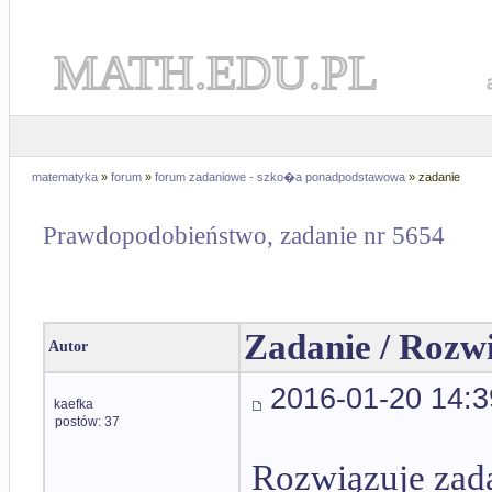
MATH.EDU.PL
matematyka
»
forum
»
forum zadaniowe - szko�a ponadpodstawowa
» zadanie
Prawdopodobieństwo, zadanie nr 5654
Zadanie / Rozw
Autor
2016-01-20 14:3
kaefka
postów: 37
Rozwiązuje zad