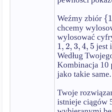
{
Weźmy zbiór
chcemy wylosow
wylosować cyfry
1
,
2
,
3
,
4
,
5
jest
Według Twojego 
Kombinacja 10 
jako takie same.
Twoje rozwiązan
istnieje ciągów
wybieranymi bez