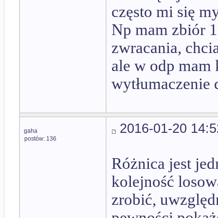
często mi się m
Np mam zbiór 10
zwracania, chci
ale w odp mam k
wytłumaczenie 
2016-01-20 14:5
gaha
postów: 136
Różnica jest jed
kolejność losow
zrobić, uwzględn
pewności pokażę