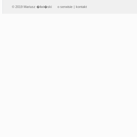
© 2019 Mariusz �liwi�ski
o serwisie
|
kontakt