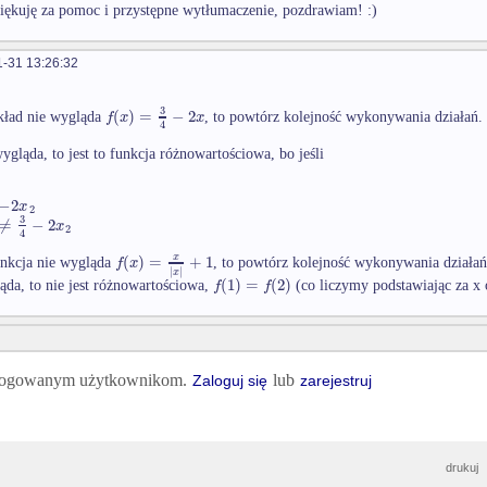
iękuję za pomoc i przystępne wytłumaczenie, pozdrawiam! :)
-31 13:26:32
3
(
)
=
−
2
f
x
x
ykład nie wygląda
, to powtórz kolejność wykonywania działań.
4
wygląda, to jest to funkcja różnowartościowa, bo jeśli
−
2
x
2
3
≠
−
2
x
2
4
(
)
=
+
1
x
f
x
funkcja nie wygląda
, to powtórz kolejność wykonywania działań
∣
∣
x
(
1
)
=
(
2
)
f
f
ląda, to nie jest różnowartościowa,
(co liczymy podstawiając za x 
 zalogowanym użytkownikom.
lub
Zaloguj się
zarejestruj
drukuj