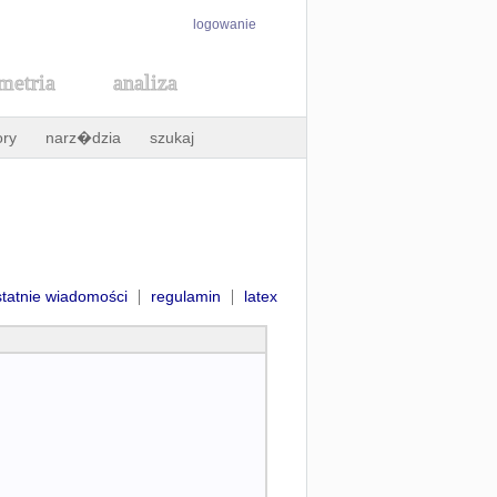
logowanie
metria
analiza
ory
narz�dzia
szukaj
|
|
statnie wiadomości
regulamin
latex