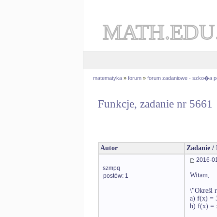
MATH.EDU
matematyka
»
forum
»
forum zadaniowe - szko�a 
Funkcje, zadanie nr 5661
Autor
Zadanie /
2016-01
szmpq
Witam,
postów: 1
\"Określ 
a) f(x) = 
b) f(x) = 