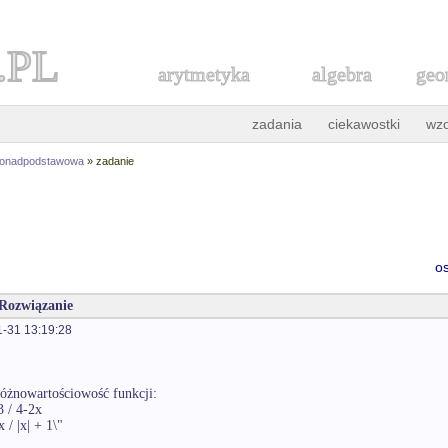
.PL
arytmetyka
algebra
geo
zadania
ciekawostki
wz
ponadpodstawowa
» zadanie
o
 Rozwiązanie
-31 13:19:28
różnowartościowość funkcji:
3 / 4-2x
x / |x| + 1\"