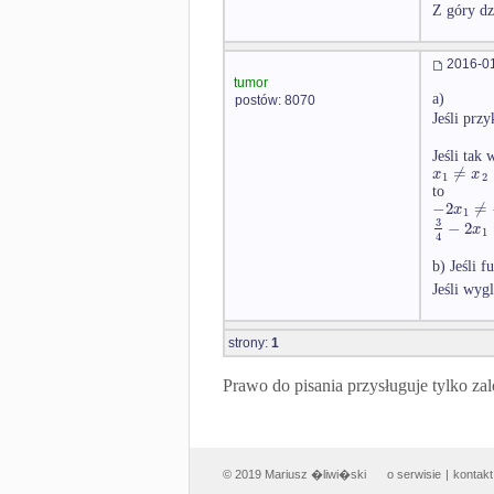
Z góry dz
2016-01
tumor
a)
postów: 8070
Jeśli prz
Jeśli tak 
≠
x
x
1
2
to
−
2
≠
x
1
3
−
2
x
1
4
b) Jeśli 
Jeśli wyg
strony:
1
Prawo do pisania przysługuje tylko
© 2019 Mariusz �liwi�ski
o serwisie
|
kontakt