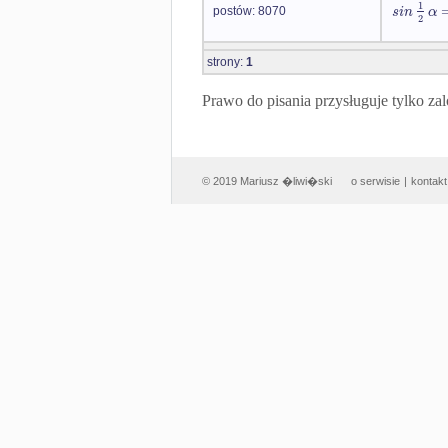
1
s
i
n
α
postów: 8070
2
strony:
1
Prawo do pisania przysługuje tylko
© 2019 Mariusz �liwi�ski
o serwisie
|
kontakt