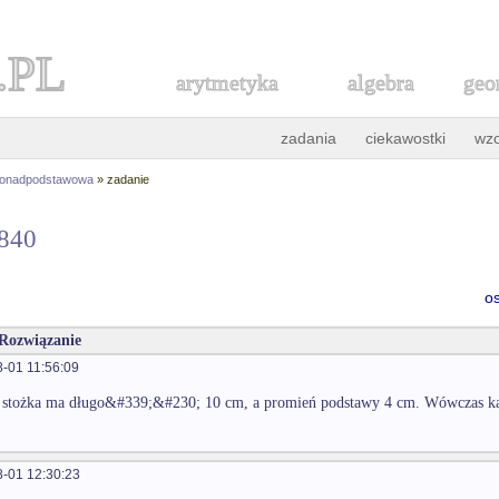
.PL
arytmetyka
algebra
geo
zadania
ciekawostki
wz
ponadpodstawowa
» zadanie
5840
o
 Rozwiązanie
-01 11:56:09
 stożka ma długo&#339;&#230; 10 cm, a promień podstawy 4 cm. Wówczas kąt
-01 12:30:23