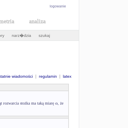
logowanie
metria
analiza
ory
narz�dzia
szukaj
|
|
statnie wiadomości
regulamin
latex
α
 rozwarcia stożka ma taką miarę
, że