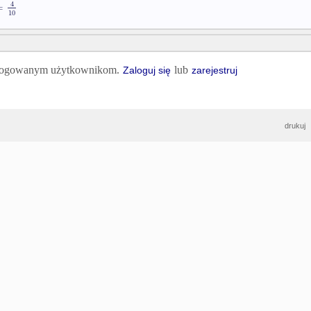
4
=
10
 zalogowanym użytkownikom.
lub
Zaloguj się
zarejestruj
drukuj