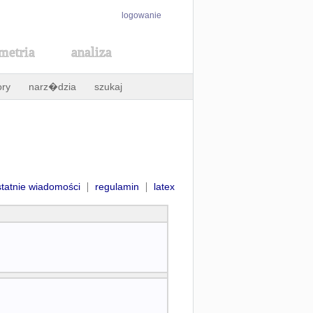
logowanie
metria
analiza
ory
narz�dzia
szukaj
|
|
statnie wiadomości
regulamin
latex