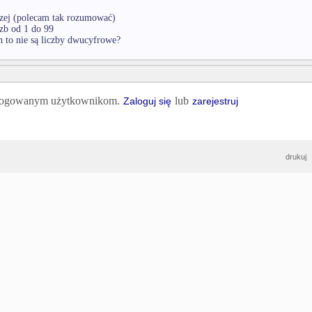
zej (polecam tak rozumować)
iczb od 1 do 99
ch to nie są liczby dwucyfrowe?
 zalogowanym użytkownikom.
lub
Zaloguj się
zarejestruj
drukuj