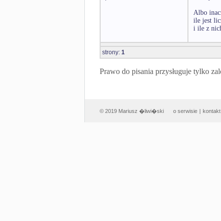
Albo inac
ile jest l
i ile z ni
strony:
1
Prawo do pisania przysługuje tylko
© 2019 Mariusz �liwi�ski
o serwisie
|
kontakt