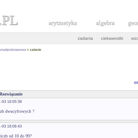
.PL
arytmetyka
algebra
geo
zadania
ciekawostki
wz
ponadpodstawowa
» zadanie
o
 Rozwiązanie
-03 18:05:38
liczb dwucyfrowych ?
-03 18:06:43
 liczb od 10 do 99?