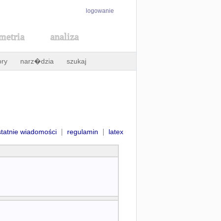
logowanie
metria
analiza
ory
narz�dzia
szukaj
|
|
statnie wiadomości
regulamin
latex