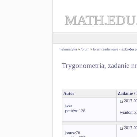
MATH.EDU
matematyka
»
forum
»
forum zadaniowe - szko�a 
Trygonometria, zadanie n
Autor
Zadanie /
2017-01
iwka
postów: 128
wiadomo,
2017-01
janusz78