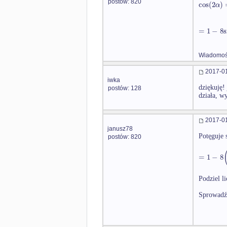
postów: 820
cos
(
2
)
α
=
1
−
8
s
Wiadomość
2017-01
iwka
dziękuję!
postów: 128
działa, wy
2017-01
janusz78
Potęguje 
postów: 820
=
1
−
8
Podziel l
Sprowadź 