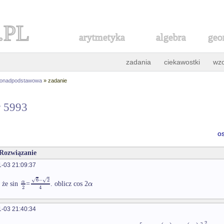
.PL
arytmetyka
algebra
geo
zadania
ciekawostki
wz
ponadpodstawowa
» zadanie
r 5993
o
 Rozwiązanie
-03 21:09:37
√
6
−
2
√
α
α
 że sin
=
. oblicz cos 2
2
4
-03 21:40:34
2