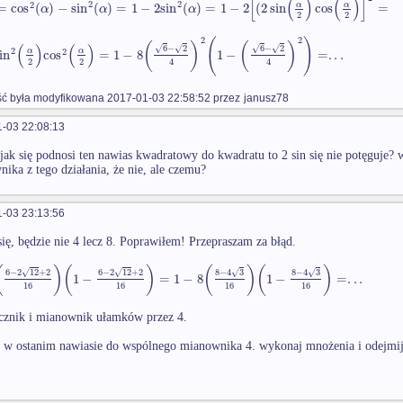
[
(
)
(
)
]
2
2
2
=
cos
(
)
−
sin
(
)
=
1
−
2
sin
(
)
=
1
−
2
(
2
sin
cos
=
α
α
α
α
α
2
2
(
)
2
2
(
)
(
)
(
)
(
)
√
√
6
−
2
6
−
2
√
√
2
2
in
cos
=
1
−
8
1
−
=
.
.
.
α
α
2
2
4
4
 była modyfikowana 2017-01-03 22:58:52 przez
janusz78
-03 22:08:13
 jak się podnosi ten nawias kwadratowy do kwadratu to 2 sin się nie potęguje? 
nika z tego działania, że nie, ale czemu?
-03 23:13:56
się, będzie nie 4 lecz 8. Poprawiłem! Przepraszam za błąd.
(
)
(
)
(
)
(
)
8
−
4
3
8
−
4
3
√
√
√
√
6
−
2
12
+
2
6
−
2
12
+
2
1
−
=
1
−
8
1
−
=
.
.
.
16
16
16
16
icznik i mianownik ułamków przez 4.
w ostanim nawiasie do wspólnego mianownika 4. wykonaj mnożenia i odejmij