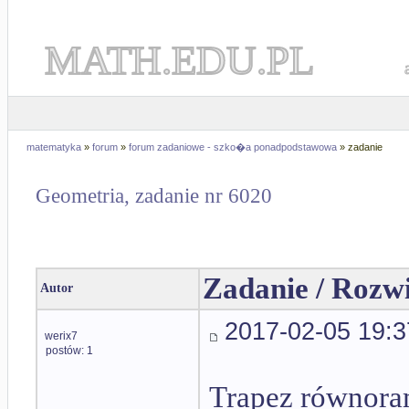
MATH.EDU.PL
matematyka
»
forum
»
forum zadaniowe - szko�a ponadpodstawowa
» zadanie
Geometria, zadanie nr 6020
Zadanie / Rozw
Autor
2017-02-05 19:3
werix7
postów: 1
Trapez równora