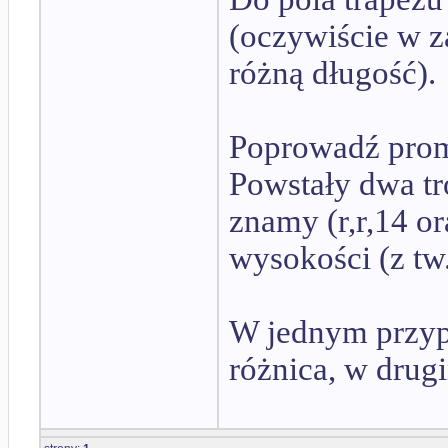
(oczywiście w z
różną długość).
Poprowadź prom
Powstały dwa tr
znamy (r,r,14 or
wysokości (z tw.
W jednym przyp
różnica, w drug