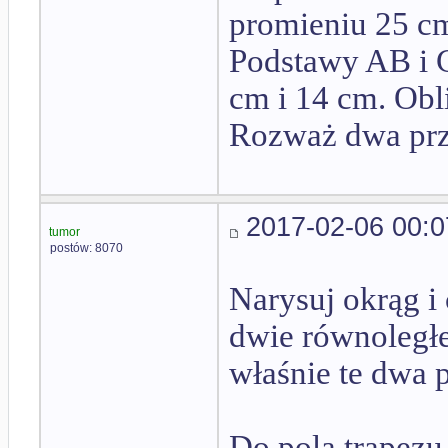
promieniu 25 c
Podstawy AB i 
cm i 14 cm. Obli
Rozważ dwa prz
2017-02-06 00:0
tumor
postów: 8070
Narysuj okrąg i 
dwie równoległe
właśnie te dwa 
Do pola trapezu