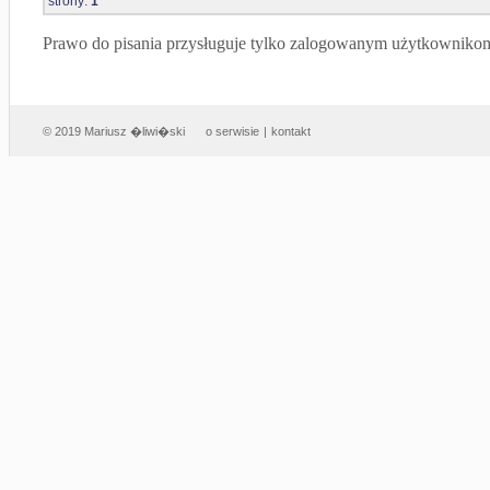
strony:
1
Prawo do pisania przysługuje tylko zalogowanym użytkowniko
© 2019 Mariusz �liwi�ski
o serwisie
|
kontakt