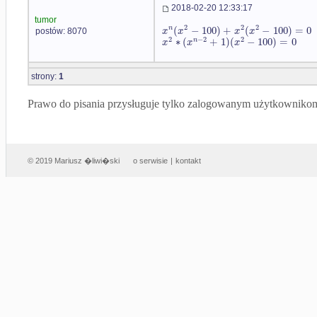
2018-02-20 12:33:17
tumor
2
2
2
(
−
100
)
+
(
−
100
)
=
0
n
x
x
x
x
postów: 8070
2
−
2
2
∗
(
+
1
)
(
−
100
)
=
0
n
x
x
x
strony:
1
Prawo do pisania przysługuje tylko zalogowanym użytkowniko
© 2019 Mariusz �liwi�ski
o serwisie
|
kontakt