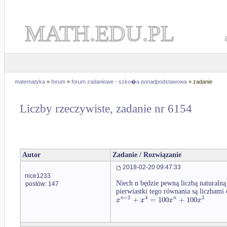
MATH.EDU.PL
matematyka
»
forum
»
forum zadaniowe - szko�a ponadpodstawowa
» zadanie
Liczby rzeczywiste, zadanie nr 6154
Autor
Zadanie / Rozwiązanie
2018-02-20 09:47:33
nice1233
Niech n będzie pewną liczbą naturalną
postów: 147
pierwiastki tego równania są liczbami
+
2
4
2
+
=
100
+
100
n
n
x
x
x
x