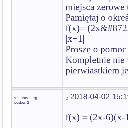
miejsca zerowe te
Pamiętaj o okreś
f(x)= (2x&#872
|x+1|
Proszę o pomoc 
Kompletnie nie w
pierwiastkiem j
2018-04-02 15:1
sinuscosinustg
postów: 2
f(x) = (2x-6)(x-1