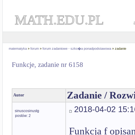
MATH.EDU.PL
matematyka
»
forum
»
forum zadaniowe - szko�a ponadpodstawowa
» zadanie
Funkcje, zadanie nr 6158
Zadanie / Rozw
Autor
2018-04-02 15:1
sinuscosinustg
postów: 2
Funkcja f opisa