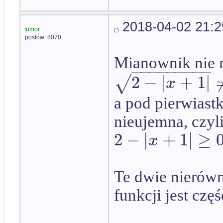
2018-04-02 21:2
tumor
postów: 8070
Mianownik nie 
−
−
−
−
−
−
−
−
−
2
−
|
+
1
|
√
x
a pod pierwiastk
nieujemna, czyl
2
−
|
+
1
|
≥
x
Te dwie nierówn
funkcji jest czę