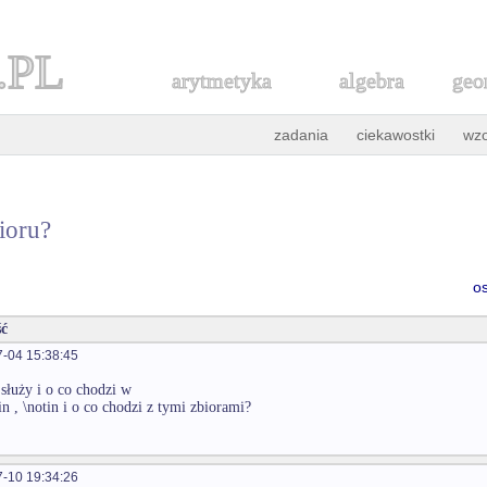
.PL
arytmetyka
algebra
geo
zadania
ciekawostki
wz
ioru?
o
ć
-04 15:38:45
służy i o co chodzi w
\in , \notin i o co chodzi z tymi zbiorami?
-10 19:34:26