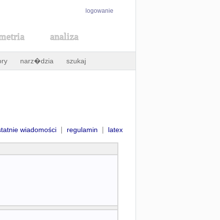
logowanie
metria
analiza
ory
narz�dzia
szukaj
|
|
statnie wiadomości
regulamin
latex