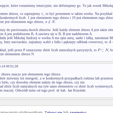
pojęcie, które rozumiemy intuicyjnie, nie definiujemy go. To jak worek Mikoła
∈
entem zbioru, co zapisujemy
, to być prezentem w takim worku. Na przykład
 konkretnych liczb. 1 jest elementem tego zbioru i 19 jest elementem tego zbio
∉
π
N
ie jest elementem tego zbioru,
.
łuży do porównania dwóch zbiorów. Jeśli każdy element zbioru A jest także e
e A jest podzbiorem B, A zawiera się w B, B jest nadzbiorem A.
ładu jeśli Mikołaj Andrzej w worku A ma opla astrę, sanki i lalkę, natomiast 
A
kę, buty narciarskie, najtańszy wafel z lidla i pęknięty odblask rowerowy, to
⊂
P
N
kład, jeśli przez P oznaczymy zbiór liczb naturalnych parzystych, to
, b
nie elementem zbioru N.
-14 00:51:28
 zbioru znaczy jest elementem tego zbioru.
biór mówimy też mnogość, a w konkretnych przypadkach rodzina lub przestrze
 było, czy dowolny element należy do tego zbioru, czy nie.
ad zbiór liczb naturalnych ma tyle samo elementów co zbiór liczb wymierny
m inaczej. Odwiódł mnie od tego prof. dr hab. Jan Kisyński.
 zalogowanym użytkownikom.
lub
Zaloguj się
zarejestruj