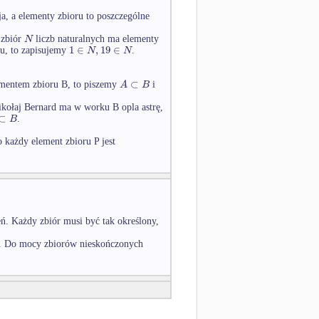
ja, a elementy zbioru to poszczególne
N
 zbiór
liczb naturalnych ma elementy
1
∈
,
19
∈
N
N
ru, to zapisujemy
.
⊂
A
B
lementem zbioru B, to piszemy
i
Mikołaj Bernard ma w worku B opla astrę,
⊂
B
.
o każdy element zbioru P jest
ń. Każdy zbiór musi być tak określony,
ch. Do mocy zbiorów nieskończonych