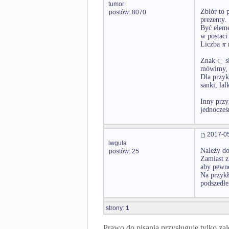
tumor
Zbiór to 
postów: 8070
prezenty.
Być elem
w postaci
π
Liczba
n
⊂
Znak
s
mówimy, ż
Dla przyk
sanki, lal
Inny przy
jednocześ
2017-05
lwgula
Należy do
postów: 25
Zamiast z
aby pewne
Na przykł
podszedłe
strony:
1
Prawo do pisania przysługuje tylko