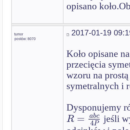
opisano koło.Obl
2017-01-19 09:1
tumor
postów: 8070
Koło opisane na
przecięcia syme
wzoru na prostą
symetralnych i 
Dysponujemy r
=
a
b
c
R
jeśli w
4
P