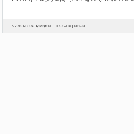
© 2019 Mariusz �liwi�ski
o serwisie
|
kontakt