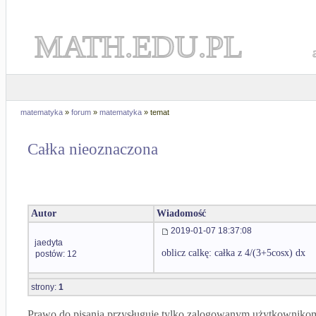
MATH.EDU.PL
matematyka
»
forum
»
matematyka
» temat
Całka nieoznaczona
Autor
Wiadomość
2019-01-07 18:37:08
jaedyta
oblicz calkę: całka z 4/(3+5cosx) dx
postów: 12
strony:
1
Prawo do pisania przysługuje tylko zalogowanym użytkowniko