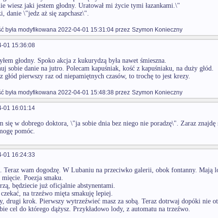
ie wiesz jaki jestem głodny. Uratował mi życie tymi łazankami.\"
i, danie \"jedz aż się zapchasz\".
 była modyfikowana 2022-04-01 15:31:04 przez
Szymon Konieczny
-01 15:36:08
łem głodny. Spoko akcja z kukurydzą była nawet śmieszna.
nuj sobie danie na jutro. Polecam kapuśniak, kość z kapuśniaku, na duży głód.
sz głód pierwszy raz od niepamiętnych czasów, to trochę to jest krezy.
 była modyfikowana 2022-04-01 15:48:38 przez
Szymon Konieczny
-01 16:01:14
 się w dobrego doktora, \"ja sobie dnia bez niego nie poradzę\". Zaraz znajdę
mogę pomóc.
-01 16:24:33
. Teraz wam dogodzę. W Lubaniu na przeciwko galerii, obok fontanny. Mają 
j mięcie. Poezja smaku.
zą, będziecie już oficjalnie abstynentami.
o czekać, na trzeźwo mięta smakuję lepiej.
y, drugi krok. Pierwszy wytrzeźwieć masz za sobą. Teraz dotrwaj dopóki nie 
bie cel do którego dążysz. Przykładowo lody, z automatu na trzeźwo.