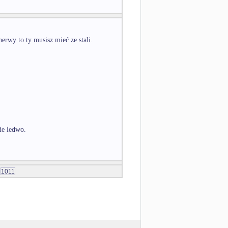
wy to ty musisz mieć ze stali.
ie ledwo.
1011