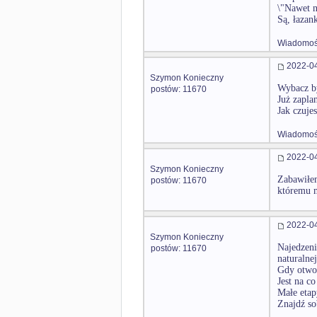
\"Nawet n
Są, łazank
Wiadomość
2022-04
Szymon Konieczny
Wybacz by
postów: 11670
Już zapla
Jak czuje
Wiadomość
2022-04
Szymon Konieczny
Zabawiłem
postów: 11670
któremu 
2022-04
Szymon Konieczny
Najedzeni
postów: 11670
naturalne
Gdy otwor
Jest na c
Małe etap
Znajdź so