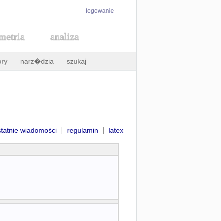
logowanie
metria
analiza
ory
narz�dzia
szukaj
|
|
statnie wiadomości
regulamin
latex