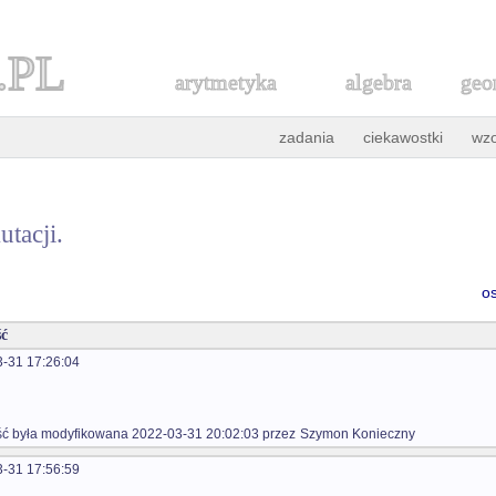
.PL
arytmetyka
algebra
geo
zadania
ciekawostki
wz
tacji.
o
ć
-31 17:26:04
 była modyfikowana 2022-03-31 20:02:03 przez
Szymon Konieczny
-31 17:56:59