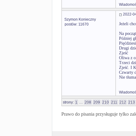
Wiadomość
2022-04
Szymon Konieczny
Jeżeli ch
postów: 11670
Na począt
Później g
Pięćdzies
Drugi dzi
Zjeść
Oliwa z o
Trzeci dz
Zjeść. I 
Czwarty d
Nie tłuma
Wiadomość
...
strony:
1
208
209
210
211
212
213
Prawo do pisania przysługuje tylko