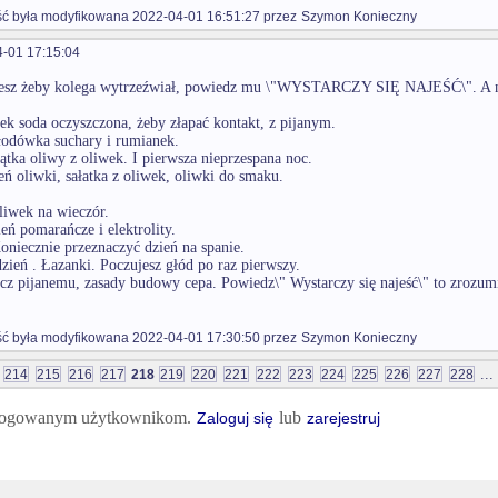
 była modyfikowana 2022-04-01 16:51:27 przez
Szymon Konieczny
-01 17:15:04
cesz żeby kolega wytrzeźwiał, powiedz mu \"WYSTARCZY SIĘ NAJEŚĆ\". A ner
ek soda oczyszczona, żeby złapać kontakt, z pijanym.
łodówka suchary i rumianek.
iątka oliwy z oliwek. I pierwsza nieprzespana noc.
eń oliwki, sałatka z oliwek, oliwki do smaku.
liwek na wieczór.
ień pomarańcze i elektrolity.
Koniecznie przeznaczyć dzień na spanie.
zień . Łazanki. Poczujesz głód po raz pierwszy.
cz pijanemu, zasady budowy cepa. Powiedz\" Wystarczy się najeść\" to zrozum
 była modyfikowana 2022-04-01 17:30:50 przez
Szymon Konieczny
...
214
215
216
217
218
219
220
221
222
223
224
225
226
227
228
 zalogowanym użytkownikom.
lub
Zaloguj się
zarejestruj