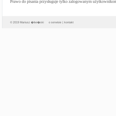
Prawo do pisania przysługuje tylko zalogowanym użytkowniko
© 2019 Mariusz �liwi�ski
o serwisie
|
kontakt