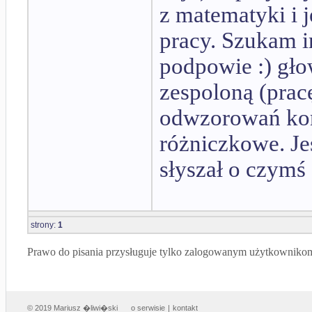
z matematyki i 
pracy. Szukam i
podpowie :) gło
zespoloną (prac
odwzorowań kon
różniczkowe. Jeś
słyszał o czymś
strony:
1
Prawo do pisania przysługuje tylko zalogowanym użytkowniko
© 2019 Mariusz �liwi�ski
o serwisie
|
kontakt