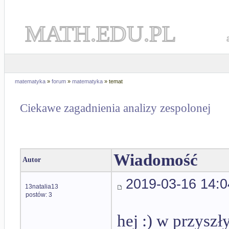
MATH.EDU.PL
matematyka
»
forum
»
matematyka
» temat
Ciekawe zagadnienia analizy zespolonej
Wiadomość
Autor
2019-03-16 14:0
13natalia13
postów: 3
hej :) w przysz