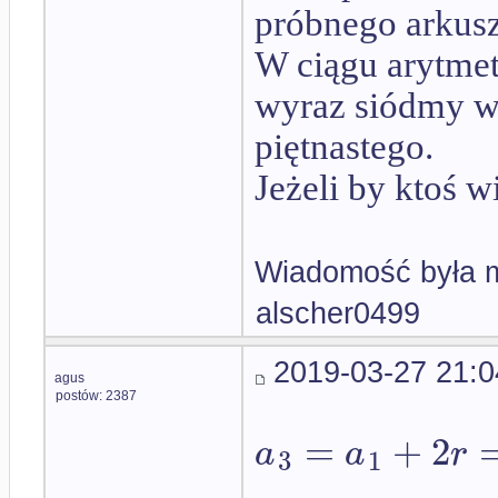
próbnego arkus
W ciągu arytmet
wyraz siódmy w
piętnastego.
Jeżeli by ktoś w
Wiadomość była m
alscher0499
2019-03-27 21:0
agus
postów: 2387
=
+
2
a
a
r
3
1