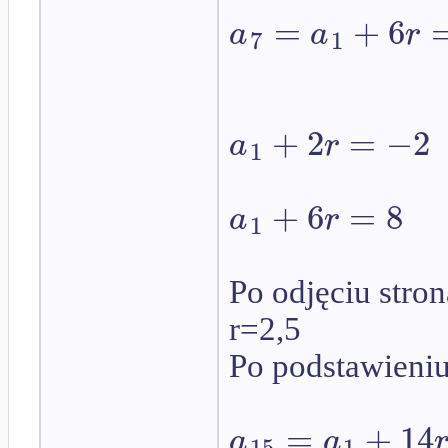
=
+
6
a
a
r
7
1
+
2
=
−
2
a
r
1
+
6
=
8
a
r
1
Po odjęciu stro
r=2,5
Po podstawieni
=
+
14
a
a
15
1