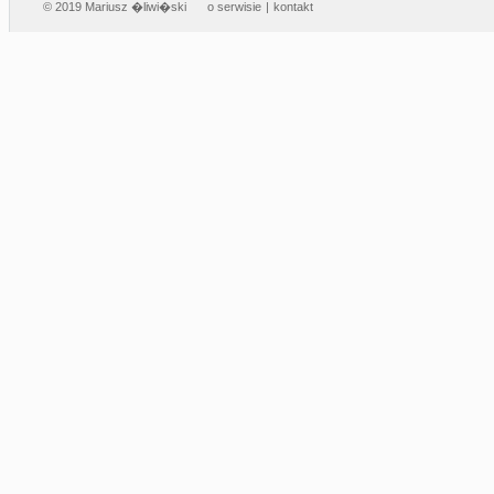
© 2019 Mariusz �liwi�ski
o serwisie
|
kontakt