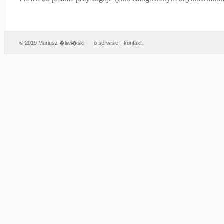
© 2019 Mariusz �liwi�ski
o serwisie
|
kontakt