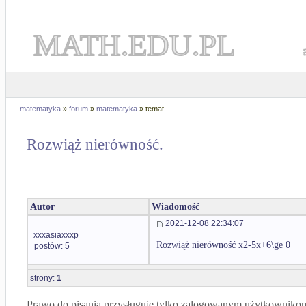
MATH.EDU.PL
matematyka
»
forum
»
matematyka
» temat
Rozwiąż nierówność.
Autor
Wiadomość
2021-12-08 22:34:07
xxxasiaxxxp
Rozwiąż nierówność x2-5x+6\ge 0
postów: 5
strony:
1
Prawo do pisania przysługuje tylko zalogowanym użytkowniko