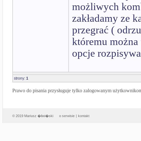
możliwych komb
zakładamy ze k
przegrać ( odrzu
któremu można t
opcje rozpisywa
strony:
1
Prawo do pisania przysługuje tylko zalogowanym użytkowniko
© 2019 Mariusz �liwi�ski
o serwisie
|
kontakt