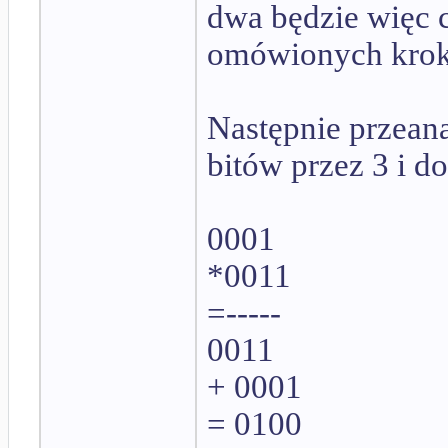
dwa będzie więc c
omówionych kro
Następnie przea
bitów przez 3 i d
0001
*0011
=-----
0011
+ 0001
= 0100