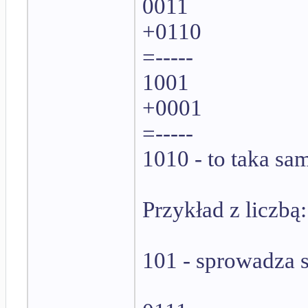
0011
+0110
=-----
1001
+0001
=-----
1010 - to taka sa
Przykład z liczbą:
101 - sprowadza s