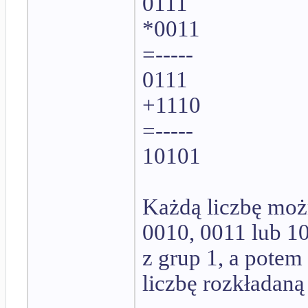
0111
*0011
=-----
0111
+1110
=-----
10101
Każdą liczbę moż
0010, 0011 lub 10
z grup 1, a pote
liczbę rozkładaną