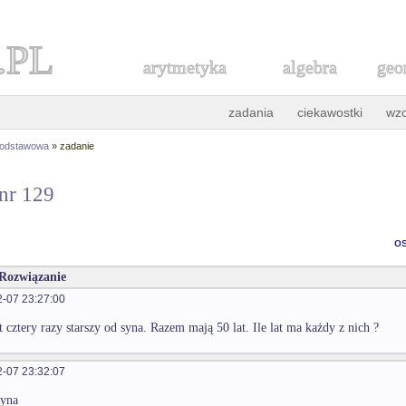
.PL
arytmetyka
algebra
geo
zadania
ciekawostki
wz
podstawowa
» zadanie
 nr 129
o
 Rozwiązanie
-07 23:27:00
t cztery razy starszy od syna. Razem mają 50 lat. Ile lat ma każdy z nich ?
-07 23:32:07
syna