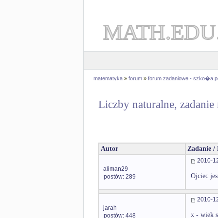
MATH.EDU
matematyka
»
forum
»
forum zadaniowe - szko�a 
Liczby naturalne, zadanie
Autor
Zadanie /
2010-12
aliman29
Ojciec jes
postów: 289
2010-12
jarah
x - wiek 
postów: 448