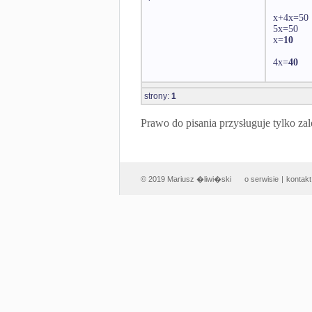
x+4x=50
5x=50
x=
10
4x=
40
strony:
1
Prawo do pisania przysługuje tylko
© 2019 Mariusz �liwi�ski
o serwisie
|
kontakt