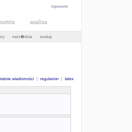
logowanie
metria
analiza
ory
narz�dzia
szukaj
|
|
statnie wiadomości
regulamin
latex