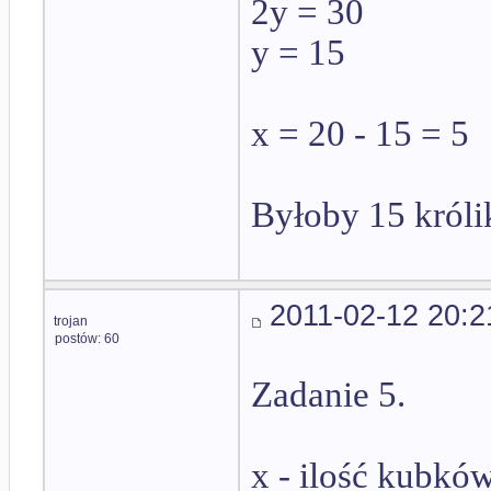
2y = 30
y = 15
x = 20 - 15 = 5
Byłoby 15 króli
2011-02-12 20:2
trojan
postów: 60
Zadanie 5.
x - ilość kubkó