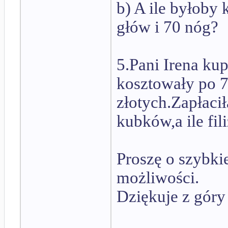
b) A ile byłoby 
głów i 70 nóg?
5.Pani Irena kup
kosztowały po 7 
złotych.Zapłacił
kubków,a ile fil
Proszę o szybki
możliwości.
Dziękuje z góry