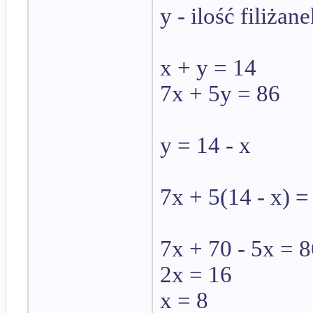
y - ilość filiżan
x + y = 14
7x + 5y = 86
y = 14 - x
7x + 5(14 - x) =
7x + 70 - 5x = 
2x = 16
x = 8