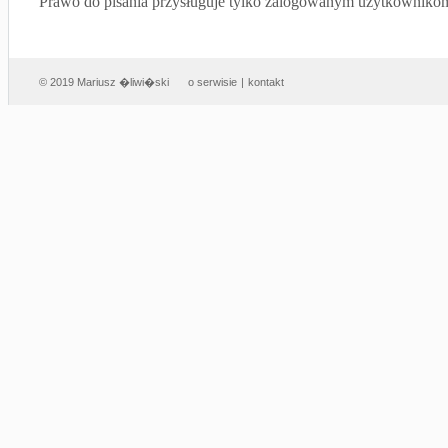
Prawo do pisania przysługuje tylko zalogowanym użytkowniko
© 2019 Mariusz �liwi�ski
o serwisie
|
kontakt