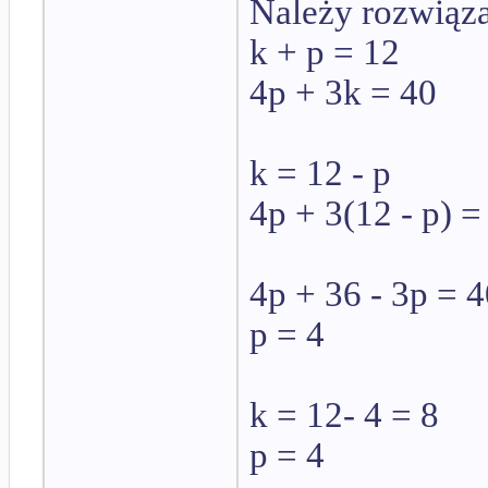
Należy rozwiąz
k + p = 12
4p + 3k = 40
k = 12 - p
4p + 3(12 - p) =
4p + 36 - 3p = 
p = 4
k = 12- 4 = 8
p = 4