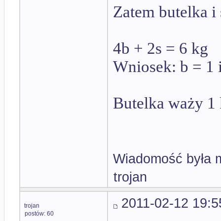
Zatem butelka i 
4b + 2s = 6 kg
Wniosek: b = 1 i
Butelka waży 1 
Wiadomość była m
trojan
2011-02-12 19:5
trojan
postów: 60