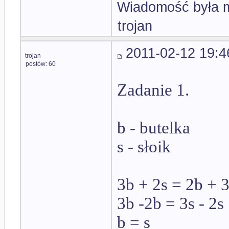
Wiadomość była m
trojan
2011-02-12 19:4
trojan
postów: 60
Zadanie 1.
b - butelka
s - słoik
3b + 2s = 2b + 
3b -2b = 3s - 2s
b = s