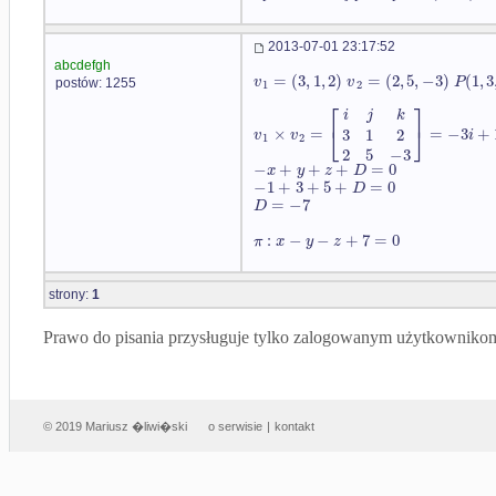
2013-07-01 23:17:52
abcdefgh
=
(
3
,
1
,
2
)
=
(
2
,
5
,
−
3
)
(
1
,
3
v
v
P
postów: 1255
1
2
⎡
⎤
i
j
k
⎣
⎦
×
=
=
−
3
+
3
1
2
v
v
i
1
2
2
5
−
3
−
+
+
+
=
0
x
y
z
D
−
1
+
3
+
5
+
=
0
D
=
−
7
D
:
−
−
+
7
=
0
π
x
y
z
strony:
1
Prawo do pisania przysługuje tylko zalogowanym użytkowniko
© 2019 Mariusz �liwi�ski
o serwisie
|
kontakt