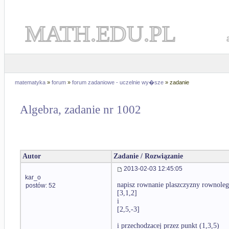
MATH.EDU.PL
matematyka
»
forum
»
forum zadaniowe - uczelnie wy�sze
» zadanie
Algebra, zadanie nr 1002
Autor
Zadanie / Rozwiązanie
2013-02-03 12:45:05
kar_o
napisz rownanie plaszczyzny rownole
postów: 52
[3,1,2]
i
[2,5,-3]
i przechodzacej przez punkt (1,3,5)