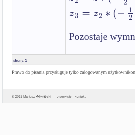
2
1
=
∗
(
−
z
z
3
2
2
Pozostaje wymn
strony:
1
Prawo do pisania przysługuje tylko zalogowanym użytkowniko
© 2019 Mariusz �liwi�ski
o serwisie
|
kontakt