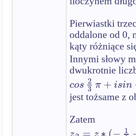
iloczynem długoś
Pierwiastki trze
oddalone od 0, 
kąty różniące si
Innymi słowy mo
dwukrotnie lic
2
+
c
o
s
π
i
s
i
n
3
jest tożsame z 
Zatem
1
=
∗
(
−
z
z
2