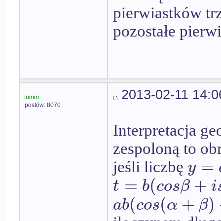
pierwiastków tr
pozostałe pierwi
2013-02-11 14:0
tumor
postów: 8070
Interpretacja g
zespoloną to ob
=
y
jeśli liczbę
=
(
+
t
b
c
o
s
β
i
(
(
+
)
a
b
c
o
s
α
β