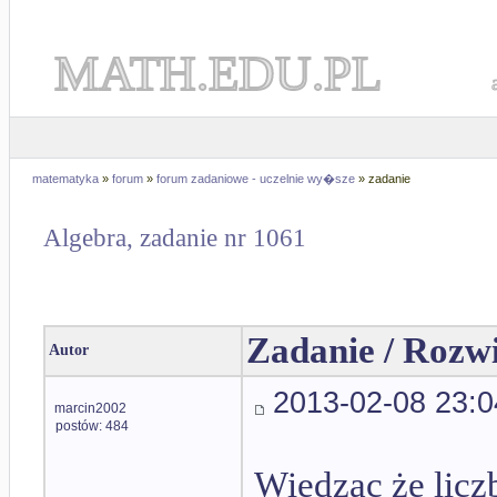
MATH.EDU.PL
matematyka
»
forum
»
forum zadaniowe - uczelnie wy�sze
» zadanie
Algebra, zadanie nr 1061
Zadanie / Rozw
Autor
2013-02-08 23:0
marcin2002
postów: 484
Wiedząc że lic