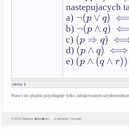
nastepujacych ta
¬
(
∨
)
p
q
a)
¬
(
∧
)
p
q
b)
(
⇒
)
p
q
c)
(
∧
)
⟺
p
q
d)
(
∧
(
∧
)
)
p
q
r
e)
strony:
1
Prawo do pisania przysługuje tylko zalogowanym użytkowniko
© 2019 Mariusz �liwi�ski
o serwisie
|
kontakt