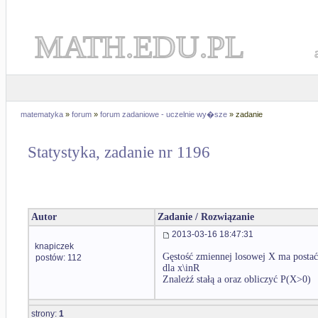
MATH.EDU.PL
matematyka
»
forum
»
forum zadaniowe - uczelnie wy�sze
» zadanie
Statystyka, zadanie nr 1196
Autor
Zadanie / Rozwiązanie
2013-03-16 18:47:31
knapiczek
Gęstość zmiennej losowej X ma posta
postów: 112
dla x\inR
Znależź stałą a oraz obliczyć P(X>0)
strony:
1