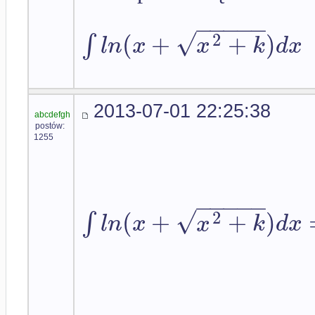
−
−
−
−
−
√
(
+
+
)
2
∫
l
n
x
x
k
d
x
2013-07-01 22:25:38
abcdefgh
postów:
1255
−
−
−
−
−
√
(
+
+
)
2
∫
l
n
x
x
k
d
x