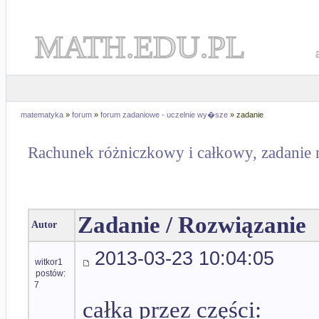
MATH.EDU.PL
matematyka
»
forum
»
forum zadaniowe - uczelnie wy�sze
» zadanie
Rachunek różniczkowy i całkowy, zadanie 
Zadanie / Rozwiązanie
Autor
2013-03-23 10:04:05
witkor1
postów:
7
całka przez części: