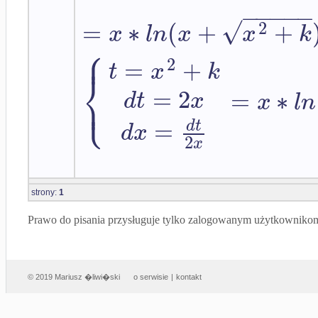
−
−
−
−
−
√
=
∗
(
+
+
2
x
l
n
x
x
k
⎧
⎪
2
=
+
t
x
k
⎨
⎩
=
2
⎪
=
∗
d
t
x
x
l
n
=
d
t
d
x
2
x
strony:
1
Prawo do pisania przysługuje tylko zalogowanym użytkowniko
© 2019 Mariusz �liwi�ski
o serwisie
|
kontakt