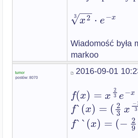
−
−
√
−
⋅
2
3
x
x
e
Wiadomość była m
markoo
2016-09-01 10:2
tumor
postów: 8070
2
−
(
)
=
x
f
x
x
e
3
−
2
`
(
)
=
(
f
x
x
3
3
2
`
`
(
)
=
(
−
f
x
9