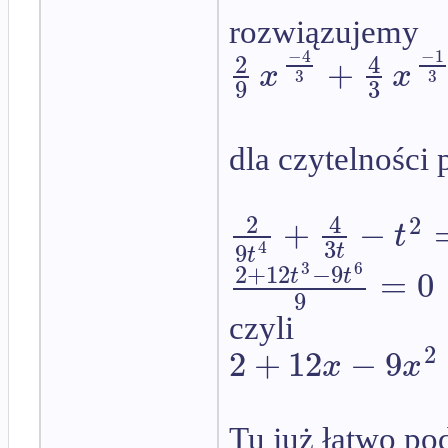
rozwiązujemy
−
4
−
1
2
4
+
x
x
3
3
9
3
dla czytelnośc
2
4
2
+
−
t
3
9
4
t
t
2
+
12
−
9
3
6
=
0
t
t
9
czyli
2
2
+
12
−
9
x
x
Tu już łatwo po