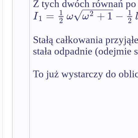
Z tych dwóch równań po 
−
−
−
−
−
√
1
1
=
+
1
−
2
I
ω
ω
1
2
2
Stałą całkowania przyjął
stała odpadnie (odejmie s
To już wystarczy do obli