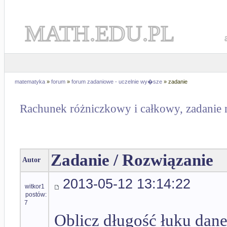
MATH.EDU.PL
matematyka
»
forum
»
forum zadaniowe - uczelnie wy�sze
» zadanie
Rachunek różniczkowy i całkowy, zadanie 
Zadanie / Rozwiązanie
Autor
2013-05-12 13:14:22
witkor1
postów:
7
Oblicz długość łuku da