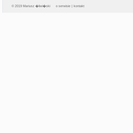
© 2019 Mariusz �liwi�ski
o serwisie
|
kontakt