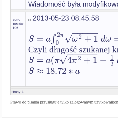
Wiadomość była modyfikow
2013-05-23 08:45:58
zorro
postów:
−
−
−
−
−
106
2
√
π
=
+
1
2
∫
S
a
ω
d
ω
0
Czyli długość szukanej k
−
−
−
−
−
−
√
1
=
(
4
+
1
−
2
S
a
π
π
2
≈
18.72
∗
S
a
strony:
1
Prawo do pisania przysługuje tylko zalogowanym użytkowniko