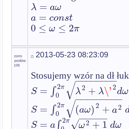
=
λ
a
ω
=
a
c
o
n
s
t
0
≤
≤
2
ω
π
2013-05-23 08:23:09
zorro
postów:
106
Stosujemy wzór na dł łu
−
−
−
−
−
−
−
−
√
2
2
2
π
=
+
\'
∫
S
λ
λ
d
ω
0
−
−
−
−
−
−
−
−
−
√
2
2
π
=
(
)
+
2
∫
S
a
ω
a
0
−
−
−
−
−
2
√
π
=
+
1
2
∫
S
a
ω
d
ω
0