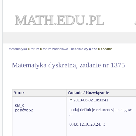
MATH.EDU.PL
matematyka
»
forum
»
forum zadaniowe - uczelnie wy�sze
» zadanie
Matematyka dyskretna, zadanie nr 1375
Autor
Zadanie / Rozwiązanie
2013-06-02 10:33:41
kar_o
podaj definicje rekurencyjne ciagow:
postów: 52
a-
0,4,8,12,16,20,24...;