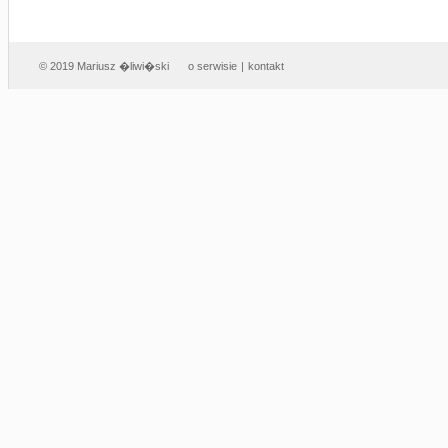
© 2019 Mariusz �liwi�ski
o serwisie
|
kontakt