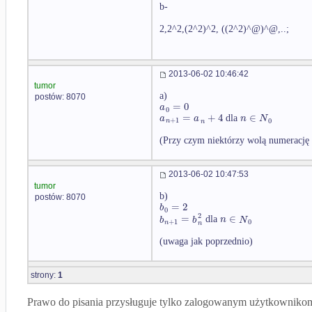
b-
2,2^2,(2^2)^2, ((2^2)^@)^@,..;
2013-06-02 10:46:42
tumor
a)
postów: 8070
=
0
a
0
=
+
4
∈
a
a
n
N
dla
+
1
0
n
n
(Przy czym niektórzy wolą numerację
2013-06-02 10:47:53
tumor
b)
postów: 8070
=
2
b
0
2
=
∈
b
b
n
N
dla
+
1
0
n
n
(uwaga jak poprzednio)
strony:
1
Prawo do pisania przysługuje tylko zalogowanym użytkowniko