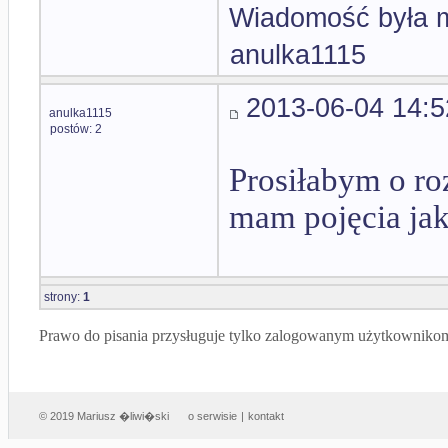
Wiadomość była m
anulka1115
2013-06-04 14:5
anulka1115
postów: 2
Prosiłabym o ro
mam pojęcia jak 
strony:
1
Prawo do pisania przysługuje tylko zalogowanym użytkowniko
© 2019 Mariusz �liwi�ski
o serwisie
|
kontakt