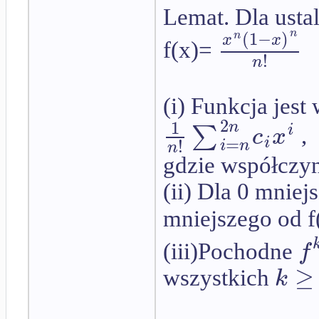
Lemat. Dla ust
(
1
−
)
n
n
x
x
f(x)=
!
n
(i) Funkcja jest
2
1
n
∑
i
c
x
,
=
i
!
i
n
n
gdzie współczyn
(ii) Dla 0 mnie
mniejszego od f
f
(iii)Pochodne
≥
k
wszystkich