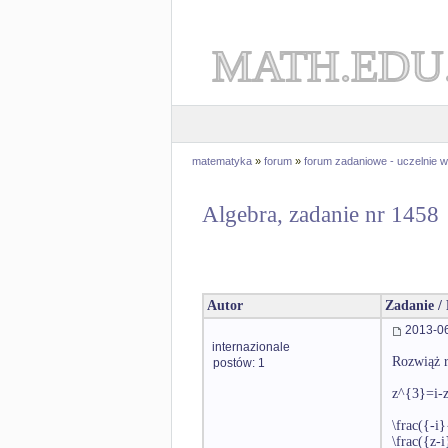
MATH.EDU
matematyka
»
forum
»
forum zadaniowe - uczelnie
Algebra, zadanie nr 1458
Autor
Zadanie /
2013-06
internazionale
Rozwiąż r
postów: 1
z^{3}=i-
\frac({-i
\frac({z-