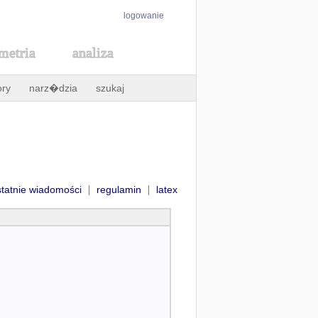
logowanie
metria
analiza
ory
narz�dzia
szukaj
|
|
statnie wiadomości
regulamin
latex