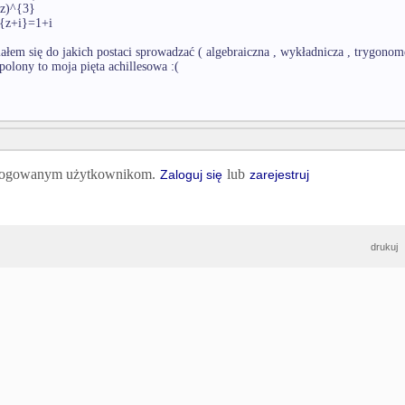
-z)^{3}
}{z+i}=1+i
ałem się do jakich postaci sprowadzać ( algebraiczna , wykładnicza , trygonom
spolony to moja pięta achillesowa :(
 zalogowanym użytkownikom.
lub
Zaloguj się
zarejestruj
drukuj