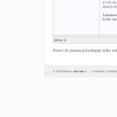
z^{3}=(i
\frac{z-i
Zastanawi
liczby ze
strony:
1
Prawo do pisania przysługuje tylko
© 2019 Mariusz �liwi�ski
o serwisie
|
kontakt