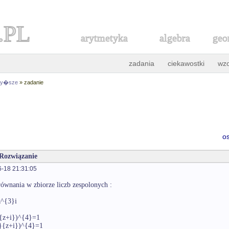
.PL
arytmetyka
algebra
geo
zadania
ciekawostki
wz
 wy�sze
» zadanie
o
 Rozwiązanie
-18 21:31:05
ównania w zbiorze liczb zespolonych :
z^{3}i
}{z+i})^{4}=1
i}{z+i})^{4}=1